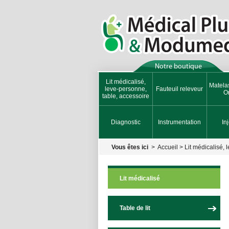
Notre boutique
Lit médicalisé,
Matela
leve-personne,
Fauteuil releveur
Or
table, accessoire
Diagnostic
Instrumentation
In
Vous êtes ici
>
Accueil
>
Lit médicalisé, 
Lit médicalisé
Table de lit