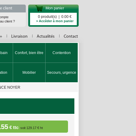
 client
Mon panier
0 produit(s) | 0.00 €
ompte
> Accèder à mon panie
r
u client ?
 +
Livraison
Actualités
Contact
 bain
Confort, bien être
Contention
tion
Mobilier
Secours, urgence
NCE NOYER
155
€ ttc
soit 129.17 € ht