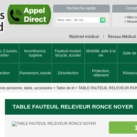
Recherche rapide
Compte
> Mon c
> Nouvea
Matériel médical
Réseau Médical
s, Coussin,
Incontinence,
Fauteuil roulant,
Mobilité, aide à la
Salle de
eiller
hygiène
tricycle, scooter
vie
Protection,
jection
Pansement, bande
Désinfection
Réeduca
vêtement
leve-personne, table, accessoire
>
Table de lit
>
TABLE FAUTEUIL RELEVEUR RO
TABLE FAUTEUIL RELEVEUR RONCE NOYER