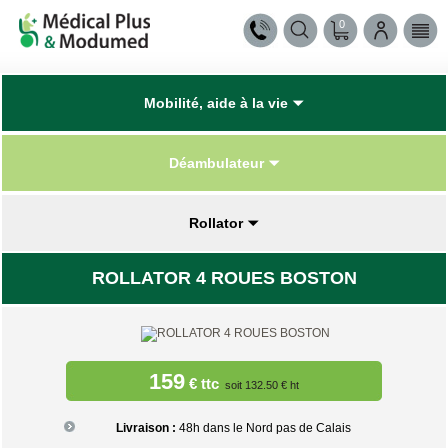
0
Mobilité, aide à la vie
Déambulateur
Rollator
ROLLATOR 4 ROUES BOSTON
159
€ ttc
soit 132.50 € ht
Livraison :
48h dans le Nord pas de Calais