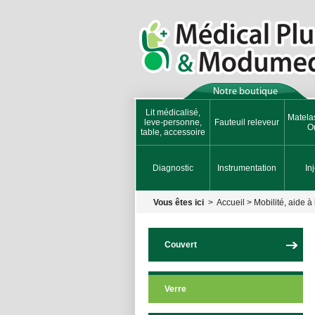
Notre boutique
Lit médicalisé,
Matela
leve-personne,
Fauteuil releveur
Or
table, accessoire
Diagnostic
Instrumentation
In
Vous êtes ici
>
Accueil
>
Mobilité, aide à 
Couvert
Verre