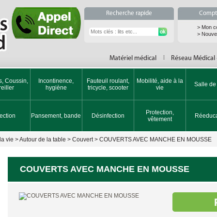
Recherche rapide
Compte
> Mon c
> Nouvea
Matériel médical
Réseau Médical
s, Coussin,
Incontinence,
Fauteuil roulant,
Mobilité, aide à la
Salle de
eiller
hygiène
tricycle, scooter
vie
Protection,
jection
Pansement, bande
Désinfection
Réeduca
vêtement
la vie
>
Autour de la table
>
Couvert
>
COUVERTS AVEC MANCHE EN MOUSSE
COUVERTS AVEC MANCHE EN MOUSSE