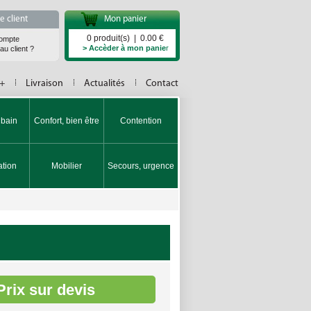
 client
Mon panier
0 produit(s) | 0.00 €
ompte
> Accèder à mon panie
r
u client ?
 +
Livraison
Actualités
Contact
 bain
Confort, bien être
Contention
tion
Mobilier
Secours, urgence
Prix sur devis